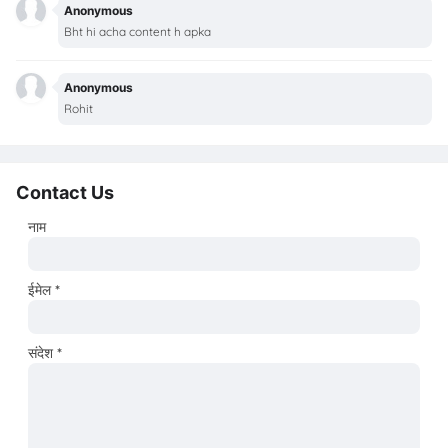
Anonymous
Bht hi acha content h apka
Anonymous
Rohit
Contact Us
नाम
ईमेल
*
संदेश
*