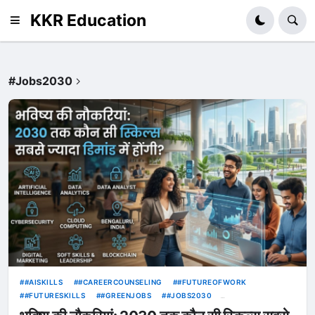
KKR Education
#Jobs2030
#AISKILLS
#CAREERCOUNSELING
#FUTUREOFWORK
#FUTURESKILLS
#GREENJOBS
#JOBS2030
#SKILLDEVELOPMENT
#WORLDECONOMICFORUM
EDUCATION