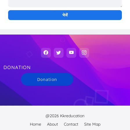
DONATION
Donation
@2026 Kkreducation
Home
About
Contact
Site Map