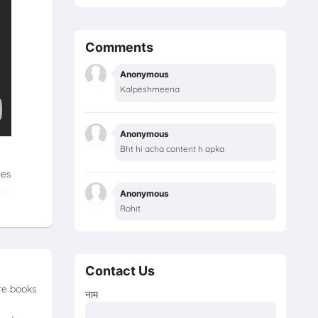
Comments
Anonymous
Kalpeshmeena
Anonymous
Bht hi acha content h apka
tes
Anonymous
Rohit
Contact Us
ore books
नाम