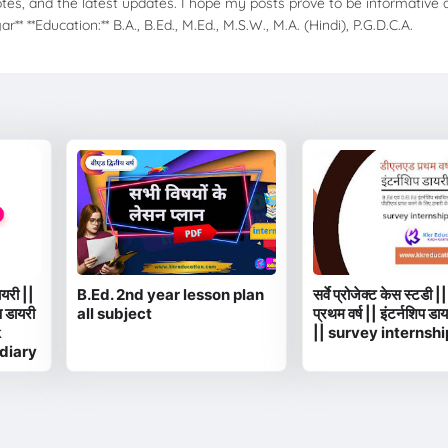
tes, and the latest updates. I hope my posts prove to be informative 
** **Education:** B.A., B.Ed., M.Ed., M.S.W., M.A. (Hindi), P.G.D.C.A.
ायरी ||
B.Ed. 2nd year lesson plan
सर्वे प्रोजेक्ट केस स्टडी 
प डायरी
all subject
प्रथम वर्ष || इंटर्नशिप ड
k
|| survey internshi
 diary