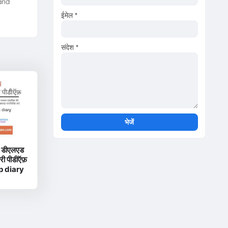
and
ईमेल
*
संदेश
*
|| डीएलएड
ायरी पीडीऍफ़
p diary