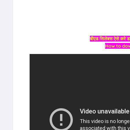
बीएड सिलेबस ऐसे करे ड
How to dow