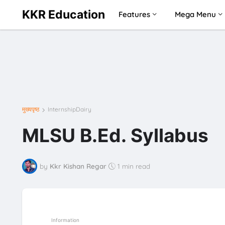
KKR Education
Features
Mega Menu
मुख्यपृष्ठ
InternshipDairy
MLSU B.Ed. Syllabus
by
Kkr Kishan Regar
1 min read
Information