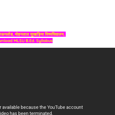
ाऊनलोड, मोहनलाल सुखाड़िया विश्वविद्यालय,
nload MLSU B.Ed. Syllabus