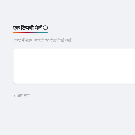
एक टिप्पणी भेजें
कमेंट में बताए, आपको यह पोस्ट केसी लगी?
और नया