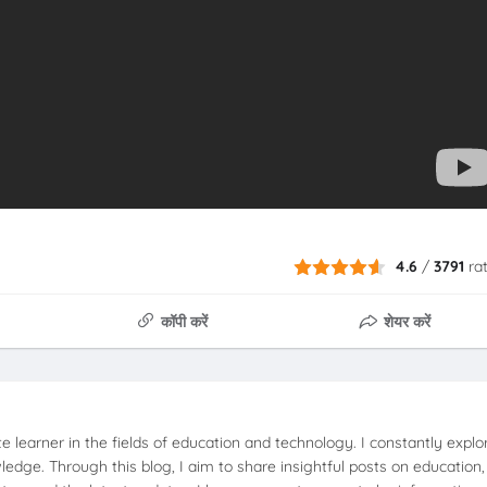
4.6
/
3791
ra
कॉपी करें
शेयर करें
e learner in the fields of education and technology. I constantly expl
dge. Through this blog, I aim to share insightful posts on education,