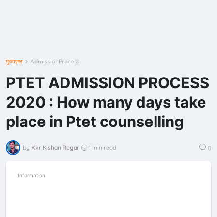
मुख्यपृष्ठ
AdmissionProcess
PTET ADMISSION PROCESS
2020 : How many days take
place in Ptet counselling
by
Kkr Kishan Regar
1 min read
0
Information