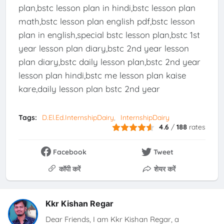
plan,bstc lesson plan in hindi,bstc lesson plan
math,bstc lesson plan english pdf,bstc lesson
plan in english,special bstc lesson plan,bstc 1st
year lesson plan diary,bstc 2nd year lesson
plan diary,bstc daily lesson plan,bstc 2nd year
lesson plan hindi,bstc me lesson plan kaise
kare,daily lesson plan bstc 2nd year
Tags:
D.El.Ed.InternshipDairy
InternshipDairy
4.6
/
188
rates
Facebook
Tweet
कॉपी करें
शेयर करें
Kkr Kishan Regar
Dear Friends, I am Kkr Kishan Regar, a