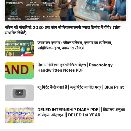
भविष्य की नौकरियां: 2030 तक कौन सी स्किल्स सबसे ज्यादा डिमांड में होंगी? (शोध
आधारित रिपोर्ट)
जयशंकर प्रसाद : जीवन परिचय, प्रसाद का व्यक्तित्व,
साहित्यिक महत्व, काव्यगत सौन्दर्य
शिक्षा मनोविज्ञान हस्तलिखित नोट्स | Psychology
Handwritten Notes PDF
ब्लू प्रिंट कैसे बनाते है | ब्ल्यू प्रिंट या नील पत्र | Blue Print
DELED INTERNSHIP DIARY PDF || विद्यालय अनुभव
कार्यक्रम डीएलएड || DELED 1st YEAR